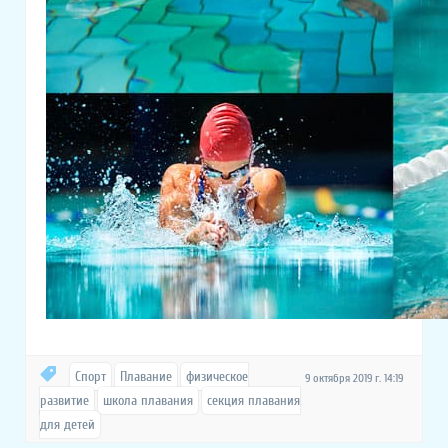
Спорт
Плавание
физическое
9 октября 2019 г. 14:19
развитие
школа плавания
секция плавания
для детей