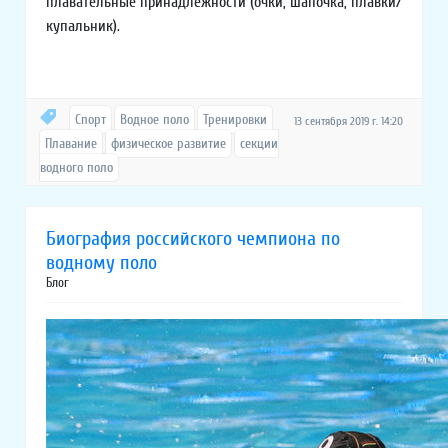
плавательные принадлежности (очки, шапочка, плавки/
купальник).
Спорт
Водное поло
Тренировки
13 сентября 2019 г. 14:20
Плавание
физическое развитие
секции
водного поло
Биография российского чемпиона по
водному поло
Блог