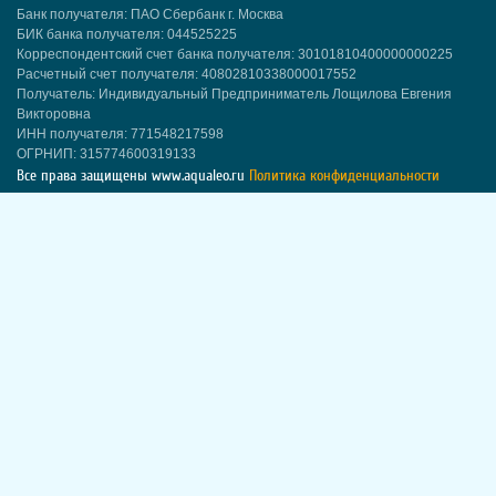
Банк получателя: ПАО Сбербанк г. Москва
БИК банка получателя: 044525225
Корреспондентский счет банка получателя: 30101810400000000225
Расчетный счет получателя: 40802810338000017552
Получатель: Индивидуальный Предприниматель Лощилова Евгения
Викторовна
ИНН получателя: 771548217598
ОГРНИП: 315774600319133
Все права защищены
www.aqualeo.ru
Политика конфиденциальности