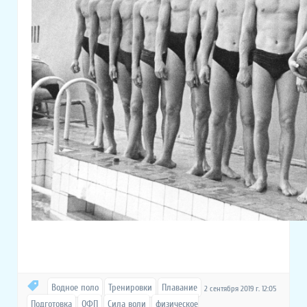
Водное поло
Тренировки
Плавание
2 сентября 2019 г. 12:05
Подготовка
ОФП
Сила воли
физическое