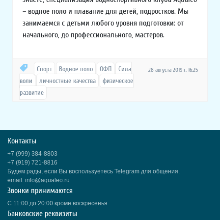
– водное поло и плавание для детей, подростков. Мы
занимаемся с детьми любого уровня подготовки: от
начального, до профессионального, мастеров.
Спорт
Водное поло
ОФП
Сила
28 августа 2019 г. 16:25
воли
личностные качества
физическое
развитие
Контакты
+7 (999) 384-8803
+7 (919) 721-8816
Будем рады, если Вы воспользуетесь Telegram для общения.
email: info@aqualeo.ru
Звонки принимаются
С 11:00 до 20:00 кроме воскресенья
Банковские реквизиты