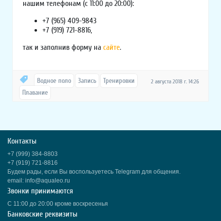
нашим телефонам (с 11:00 до 20:00):
+7 (965) 409-9843
+7 (919) 721-8816,
так и заполнив форму на
сайте
.
Водное поло
Запись
Тренировки
2 августа 2018 г. 14:26
Плавание
Контакты
+7 (999) 384-8803
+7 (919) 721-8816
Будем рады, если Вы воспользуетесь Telegram для общения.
email: info@aqualeo.ru
Звонки принимаются
С 11:00 до 20:00 кроме воскресенья
Банковские реквизиты