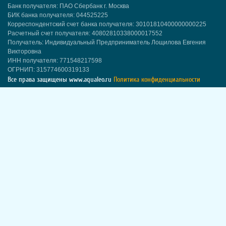
Банк получателя: ПАО Сбербанк г. Москва
БИК банка получателя: 044525225
Корреспондентский счет банка получателя: 30101810400000000225
Расчетный счет получателя: 40802810338000017552
Получатель: Индивидуальный Предприниматель Лощилова Евгения
Викторовна
ИНН получателя: 771548217598
ОГРНИП: 315774600319133
Все права защищены
www.aqualeo.ru
Политика конфиденциальности