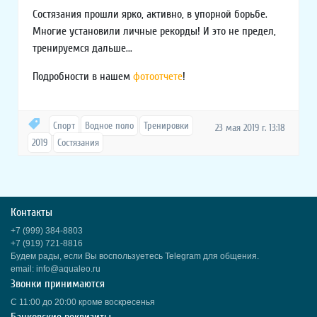
Состязания прошли ярко, активно, в упорной борьбе.
Многие установили личные рекорды! И это не предел,
тренируемся дальше...
Подробности в нашем
фотоотчете
!
Спорт
Водное поло
Тренировки
23 мая 2019 г. 13:18
2019
Состязания
Контакты
+7 (999) 384-8803
+7 (919) 721-8816
Будем рады, если Вы воспользуетесь Telegram для общения.
email: info@aqualeo.ru
Звонки принимаются
С 11:00 до 20:00 кроме воскресенья