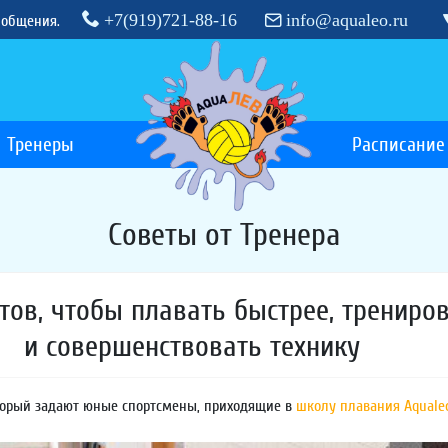
+7(919)721-88-16
info@aqualeo.ru
 общения.
Тренеры
Расписание
Советы от Тренера
етов, чтобы плавать быстрее, трениро
и совершенствовать технику
оторый задают юные спортсмены, приходящие в
школу плавания Aquale