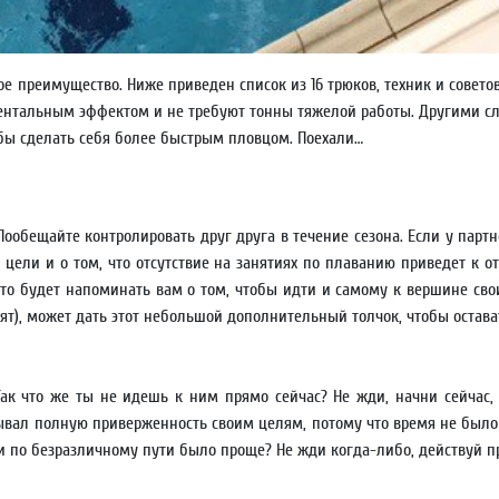
е преимущество. Ниже приведен список из 16 трюков, техник и совето
ентальным эффектом и не требуют тонны тяжелой работы. Другими сл
обы сделать себя более быстрым пловцом. Поехали…
ообещайте контролировать друг друга в течение сезона. Если у парт
ели и о том, что отсутствие на занятиях по плаванию приведет к о
то будет напоминать вам о том, чтобы идти и самому к вершине свои
т), может дать этот небольшой дополнительный толчок, чтобы остава
Так что же ты не идешь к ним прямо сейчас? Не жди, начни сейчас, 
дывал полную приверженность своим целям, потому что время не был
и по безразличному пути было проще? Не жди когда-либо, действуй п