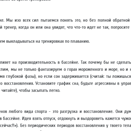
ке. Мы изо всех сил пытаемся понять это, но без полной обратной
й тренер, когда он или она увидят, что что-то идет не так, попросит
чем выкладываться на тренировках по плаванию.
лияет на производительность в бассейне. Так почему бы не сдела
пим, мы не только фантазируем о горах мороженного и море, но и 
мя глубокой фазы), но если сон задерживается (считай: ты ложишься
го восстановления. Установите график сна, будьте агрессивны в уп
 читайте), чтобы засыпать легко.
нов любого вида спорта - это разгрузка и восстановление. Они 
бассейне. Идея взять отпуск, отдохнуть и выздороветь кажется чужо
сейчас!!»). Без периодических периодов восстановления у твоего тел