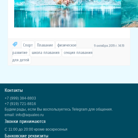
Спорт
Плавание
физическое
9 октября 2019 г. 14:19
развитие
школа плавания
секция плавания
для детей
Контакты
+7 (999) 384-8803
+7 (919) 721-8816
Будем рады, если Вы воспользуетесь Telegram для общения.
email: info@aqualeo.ru
Звонки принимаются
С 11:00 до 20:00 кроме воскресенья
Банковские реквизиты