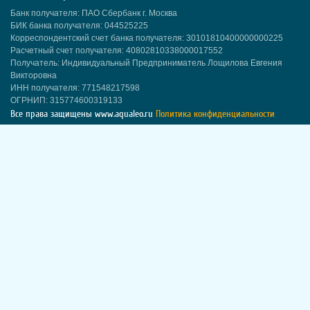
Банк получателя: ПАО Сбербанк г. Москва
БИК банка получателя: 044525225
Корреспондентский счет банка получателя: 30101810400000000225
Расчетный счет получателя: 40802810338000017552
Получатель: Индивидуальный Предприниматель Лощилова Евгения
Викторовна
ИНН получателя: 771548217598
ОГРНИП: 315774600319133
Все права защищены
www.aqualeo.ru
Политика конфиденциальности