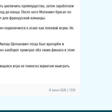
сть увеличить преимущество, затем заработали
унд до конца. После него Маткович бросал по
ул для французской команды.
ч подключился к атаке как полевой игрок. Но
 Милош Щепанович тогда был вратарём и
н» наоборот проиграл оба своих финала в этом
ающаяся игра не помогла хорватам выиграть
8 июня 2026 г. 13:10