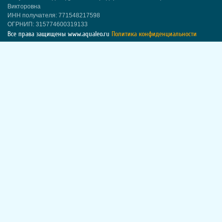
Викторовна
ИНН получателя: 771548217598
ОГРНИП: 315774600319133
Все права защищены
www.aqualeo.ru
Политика конфиденциальности