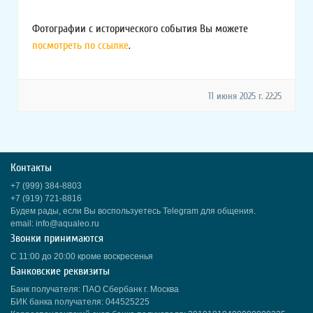
Фотографии с исторического события Вы можете
посмотреть по ссылке
.
11 июня 2025 г. 22:25
Контакты
+7 (999) 384-8803
+7 (919) 721-8816
Будем рады, если Вы воспользуетесь Telegram для общения.
email: info@aqualeo.ru
Звонки принимаются
С 11:00 до 20:00 кроме воскресенья
Банковские реквизиты
Банк получателя: ПАО Сбербанк г. Москва
БИК банка получателя: 044525225