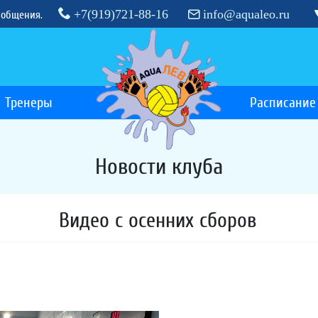
+7(919)721-88-16
info@aqualeo.ru
 общения.
Тренеры
Расписание
Новости клуба
Видео с осенних сборов