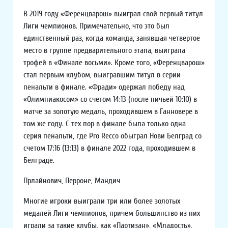
В 2019 году «Ференцварош» выиграл свой первый титул
Лиги чемпионов. Примечательно, что это был
единственный раз, когда команда, занявшая четвертое
место в группе предварительного этапа, выиграла
трофей в «Финале восьми». Кроме того, «Ференцварош»
стал первым клубом, выигравшим титул в серии
пенальти в финале. «Фради» одержал победу над
«Олимпиакосом» со счетом 14:13 (после ничьей 10:10) в
матче за золотую медаль, проходившем в Ганновере в
том же году. С тех пор в финале была только одна
серия пенальти, где Pro Recco обыграл Нови Белград со
счетом 17:16 (13:13) в финале 2022 года, проходившем в
Белграде.
Прлайнович, Перроне, Мандич
Многие игроки выиграли три или более золотых
медалей Лиги чемпионов, причем большинство из них
играли за такие клубы, как «Партизан», «Младость»,