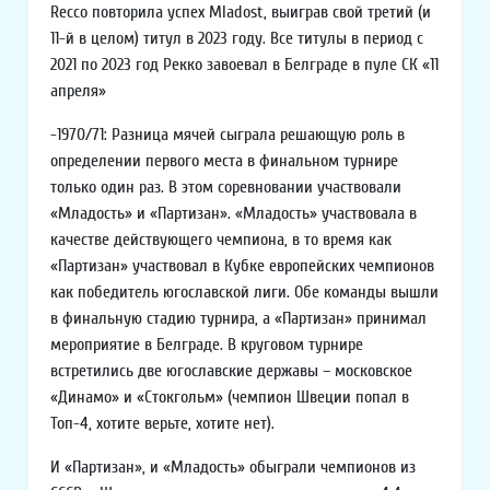
Recco повторила успех Mladost, выиграв свой третий (и
11-й в целом) титул в 2023 году. Все титулы в период с
2021 по 2023 год Рекко завоевал в Белграде в пуле СК «11
апреля»
-1970/71: Разница мячей сыграла решающую роль в
определении первого места в финальном турнире
только один раз. В этом соревновании участвовали
«Младость» и «Партизан». «Младость» участвовала в
качестве действующего чемпиона, в то время как
«Партизан» участвовал в Кубке европейских чемпионов
как победитель югославской лиги. Обе команды вышли
в финальную стадию турнира, а «Партизан» принимал
мероприятие в Белграде. В круговом турнире
встретились две югославские державы – московское
«Динамо» и «Стокгольм» (чемпион Швеции попал в
Топ-4, хотите верьте, хотите нет).
И «Партизан», и «Младость» обыграли чемпионов из