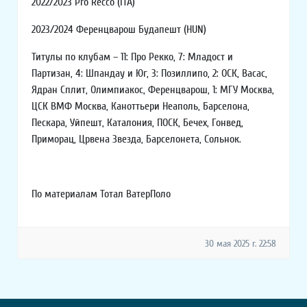
2022/2023 Pro Recco (ITA)
2023/2024 Ференцварош Будапешт (HUN)
Титулы по клубам – 11: Про Рекко, 7: Младост и
Партизан, 4: Шпандау и Юг, 3: Позиллипо, 2: ОСК, Васас,
Ядран Сплит, Олимпиакос, Ференцварош, 1: МГУ Москва,
ЦСК ВМФ Москва, Каноттьери Неаполь, Барселона,
Пескара, Уйпешт, Каталония, ПОСК, Бечех, Гонвед,
Приморац, Црвена Звезда, Барселонета, Сольнок.
По материалам Тотал ВатерПоло
30 мая 2025 г. 22:58