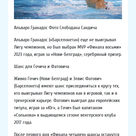
Альваро Гранадос Фото Слободана Сандича
Альваро Гранадос («Барселонета») еще не выигрывал
Лигу чемпионов, но был выбран MVP «Финала восьми»
2023 года, играя за «Нови-Белград», серебряный призер.
Шанс для Гочича и Фатовича
Живко Гочич (Нови-Белград) и Элвис Фатович
(Барселонета) имеют шанс присоединиться к кругу тех,
кто выигрывал Лигу чемпионов как в игровой, так и в
тренерской карьере. Фатович выиграл два европейских
титула, играя за «Юг», а Гочич был капитаном
«Сольнока» в выдающемся сезоне венгерского клуба
2017 года.
После первого дня «Финала четырех» шансы останутся