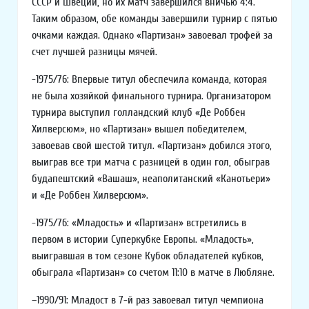
СССР и Швеции, но их матч завершился вничью 4:4.
Таким образом, обе команды завершили турнир с пятью
очками каждая. Однако «Партизан» завоевал трофей за
счет лучшей разницы мячей.
-1975/76: Впервые титул обеспечила команда, которая
не была хозяйкой финального турнира. Организатором
турнира выступил голландский клуб «Де Роббен
Хилверсюм», но «Партизан» вышел победителем,
завоевав свой шестой титул. «Партизан» добился этого,
выиграв все три матча с разницей в один гол, обыграв
будапештский «Вашаш», неаполитанский «Канотьери»
и «Де Роббен Хилверсюм».
-1975/76: «Младость» и «Партизан» встретились в
первом в истории Суперкубке Европы. «Младость»,
выигравшая в том сезоне Кубок обладателей кубков,
обыграла «Партизан» со счетом 11:10 в матче в Любляне.
–1990/91: Младост в 7-й раз завоевал титул чемпиона