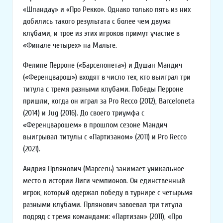
«Шпандау» и «Про Рекко». Однако только пять из них
добились такого результата с более чем двумя
клубами, и трое из этих игроков примут участие в
«Финале четырех» на Мальте.
Фелипе Перроне («Барселонета») и Душан Мандич
(«Ференцварош») входят в число тех, кто выиграл три
титула с тремя разными клубами. Победы Перроне
пришли, когда он играл за Pro Recco (2012), Barceloneta
(2014) и Jug (2016). До своего триумфа с
«Ференцварошем» в прошлом сезоне Мандич
выигрывал титулы с «Партизаном» (2011) и Pro Recco
(2021).
Андрия Прлянович (Марсель) занимает уникальное
место в истории Лиги чемпионов. Он единственный
игрок, который одержал победу в турнире с четырьмя
разными клубами. Прлянович завоевал три титула
подряд с тремя командами: «Партизан» (2011), «Про