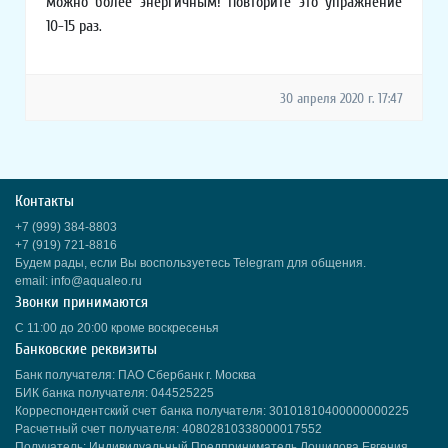
можно более энергичным! Повторите это упражнение
10-15 раз.
30 апреля 2020 г. 17:47
Контакты
+7 (999) 384-8803
+7 (919) 721-8816
Будем рады, если Вы воспользуетесь Telegram для общения.
email: info@aqualeo.ru
Звонки принимаются
С 11:00 до 20:00 кроме воскресенья
Банковские реквизиты
Банк получателя: ПАО Сбербанк г. Москва
БИК банка получателя: 044525225
Корреспондентский счет банка получателя: 30101810400000000225
Расчетный счет получателя: 40802810338000017552
Получатель: Индивидуальный Предприниматель Лощилова Евгения