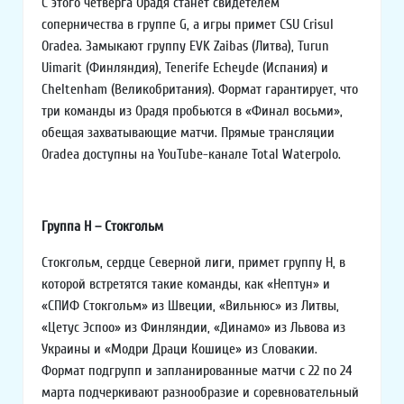
С этого четверга Орадя станет свидетелем
соперничества в группе G, а игры примет CSU Crisul
Oradea. Замыкают группу EVK Zaibas (Литва), Turun
Uimarit (Финляндия), Tenerife Echeyde (Испания) и
Cheltenham (Великобритания). Формат гарантирует, что
три команды из Орадя пробьются в «Финал восьми»,
обещая захватывающие матчи. Прямые трансляции
Oradea доступны на YouTube-канале Total Waterpolo.
Группа H – Стокгольм
Стокгольм, сердце Северной лиги, примет группу H, в
которой встретятся такие команды, как «Нептун» и
«СПИФ Стокгольм» из Швеции, «Вильнюс» из Литвы,
«Цетус Эспоо» из Финляндии, «Динамо» из Львова из
Украины и «Модри Драци Кошице» из Словакии.
Формат подгрупп и запланированные матчи с 22 по 24
марта подчеркивают разнообразие и соревновательный