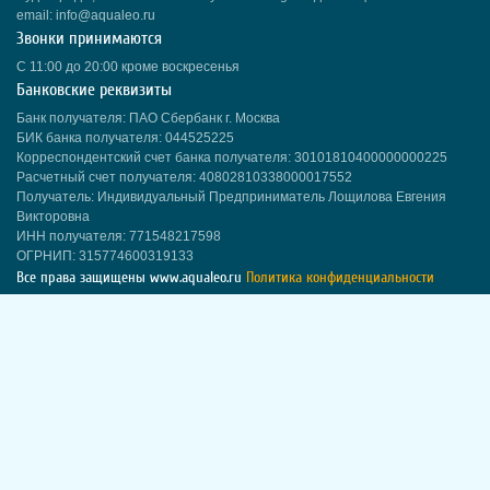
email: info@aqualeo.ru
Звонки принимаются
С 11:00 до 20:00 кроме воскресенья
Банковские реквизиты
Банк получателя: ПАО Сбербанк г. Москва
БИК банка получателя: 044525225
Корреспондентский счет банка получателя: 30101810400000000225
Расчетный счет получателя: 40802810338000017552
Получатель: Индивидуальный Предприниматель Лощилова Евгения
Викторовна
ИНН получателя: 771548217598
ОГРНИП: 315774600319133
Все права защищены
www.aqualeo.ru
Политика конфиденциальности