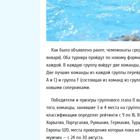
Как было объявлено ранее, чемпионаты среди
января). Оба турнира пройдут по новому форм
каждой. В каждую группу войдут две команды,
Две лучшие команды из каждой группы перейду
A и C) и группа F (состоящая из команд из гр
новыми соперниками.
Победители и призеры группового этапа II вый
того, команды, занявшие 3 и 4 места на групп
классификации определят рейтинги с 9 по 16. 
Хорватия, Португалия, Румыния, Германия, Тур
Европы U20, места проведения которых пока не
мужчин — с 24 по 30 августа.