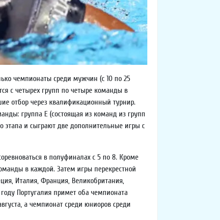
ко чемпионаты среди мужчин (с 10 по 25
ся с четырех групп по четыре команды в
дшие отбор через квалификационный турнир.
анды: группа E (состоящая из команд из групп
его этапа и сыграют две дополнительные игры с
оревноваться в полуфиналах с 5 по 8. Кроме
 команды в каждой. Затем игры перекрестной
еция, Италия, Франция, Великобритания,
м году Португалия примет оба чемпионата
августа, а чемпионат среди юниоров среди