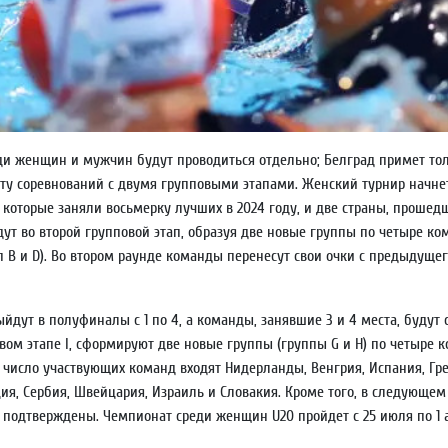
 женщин и мужчин будут проводиться отдельно; Белград примет толь
ату соревнований с двумя групповыми этапами. Женский турнир начнет
 которые заняли восьмерку лучших в 2024 году, и две страны, проше
т во второй групповой этап, образуя две новые группы по четыре ком
упп B и D). Во втором раунде команды перенесут свои очки с предыдущ
дут в полуфиналы с 1 по 4, а команды, занявшие 3 и 4 места, будут с
овом этапе I, сформируют две новые группы (группы G и H) по четыре
В число участвующих команд входят Нидерланды, Венгрия, Испания, Гр
ция, Сербия, Швейцария, Израиль и Словакия. Кроме того, в следующе
 подтверждены. Чемпионат среди женщин U20 пройдет с 25 июля по 1 