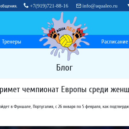
+7(919)721-88-16
info@aqualeo.ru
 общения.
Тренеры
Расписание
Блог
примет чемпионат Европы среди женщ
дет в Фуншале, Португалия, с 26 января по 5 февраля, как подтверди