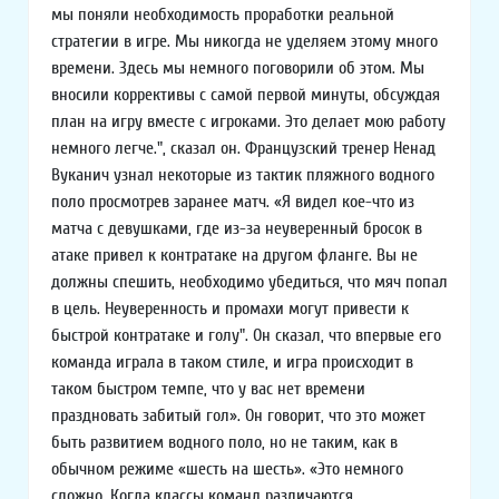
мы поняли необходимость проработки реальной
стратегии в игре. Мы никогда не уделяем этому много
времени. Здесь мы немного поговорили об этом. Мы
вносили коррективы с самой первой минуты, обсуждая
план на игру вместе с игроками. Это делает мою работу
немного легче.", сказал он. Французский тренер Ненад
Вуканич узнал некоторые из тактик пляжного водного
поло просмотрев заранее матч. «Я видел кое-что из
матча с девушками, где из-за неуверенный бросок в
атаке привел к контратаке на другом фланге. Вы не
должны спешить, необходимо убедиться, что мяч попал
в цель. Неуверенность и промахи могут привести к
быстрой контратаке и голу". Он сказал, что впервые его
команда играла в таком стиле, и игра происходит в
таком быстром темпе, что у вас нет времени
праздновать забитый гол». Он говорит, что это может
быть развитием водного поло, но не таким, как в
обычном режиме «шесть на шесть». «Это немного
сложно. Когда классы команд различаются