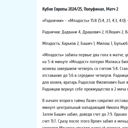
Кубок Европы 2024/25, Полуфинал, Матч 2
«Раднички» – «Младость» 15:8 (5:4, 2:1, 4:3, 4:0)
Раднички: Дадвани 4, Драшович 2, Н.Якшич 2, Ва
Младость: Харьков 2, Башич 1, Милош 1, Бульюбаш
«Младость» забила первые два гола в матче, у
на 5-й минуте «Младост» потерял Матиаса Бил
хозяева завершили четверть со счетом 5:4. Ст
отставание до 5:6 в середине четверти. Радни
для хозяев, вратарь Радослав Филипович был 
Радницки вернул себе преимущество в 2 мяча п
В начале второго тайма Лазич сократил отстав
минуте центральный нападающий Никола Муриши
Затем Башич забил, доведя счет до 7:9. Однако
счет 11:7. Сразу после этого Врлич забил в м
четверти Младост упустил важный момент, ког