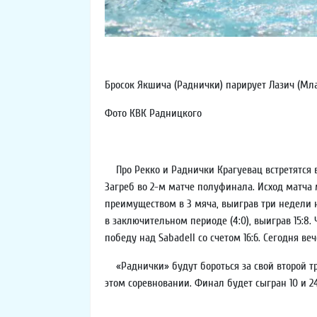
Бросок Якшича (Раднички) парирует Лазич (Мл
Фото КВК Радницкого
Про Рекко и Раднички Крагуевац встретятся в
Загреб во 2-м матче полуфинала. Исход матча
преимуществом в 3 мяча, выиграв три недели н
в заключительном периоде (4:0), выиграв 15:8.
победу над Sabadell со счетом 16:6. Сегодня ве
«Раднички» будут бороться за свой второй тро
этом соревновании. Финал будет сыгран 10 и 2