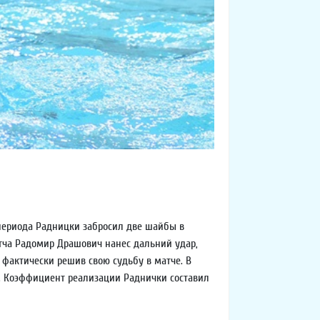
 периода Радницки забросил две шайбы в
атча Радомир Драшович нанес дальний удар,
 фактически решив свою судьбу в матче. В
е. Коэффициент реализации Раднички составил