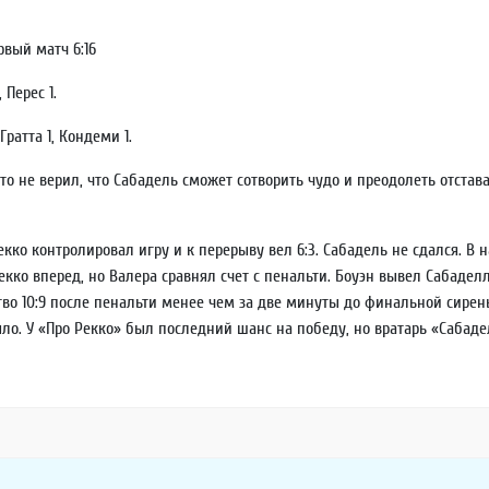
первый матч 6:16
 Перес 1.
Гратта 1, Кондеми 1.
о не верил, что Сабадель сможет сотворить чудо и преодолеть отставан
кко контролировал игру и к перерыву вел 6:3. Сабадель не сдался. В 
Рекко вперед, но Валера сравнял счет с пенальти. Боуэн вывел Сабадел
тво 10:9 после пенальти менее чем за две минуты до финальной сир
ыло. У «Про Рекко» был последний шанс на победу, но вратарь «Сабад