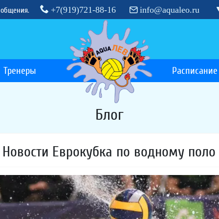
+7(919)721-88-16
info@aqualeo.ru
 общения.
Тренеры
Расписание
Блог
Новости Еврокубка по водному поло