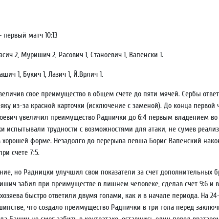
 – первый матч 10:13
сич 2, Муришич 2, Расович 1, Станоевич 1, Вапенски 1.
ич 1, Букич 1, Лазич 1, Й.Врлич 1.
величив свое преимущество в общем счете до пяти мячей. Сербы ответи
яку из-за красной карточки (исключение с заменой). До конца первой
аноевич увеличил преимущество Раднички до 6:4 первым владением во 
цки испытывали трудности с возможностями для атаки, не сумев реализ
в хорошей форме. Незадолго до перерыва левша Борис Вапенский након
ри счете 7:5.
ание, но Радницки улучшил свои показатели за счет дополнительных бр
ч забил при преимуществе в лишнем человеке, сделав счет 9:6 и вп
 хозяева быстро ответили двумя голами, как и в начале периода. На 2
еньшинстве, что создало преимущество Раднички в три гола перед закл
да Башич не смог забить в контратаке, оставшись один перед вратар