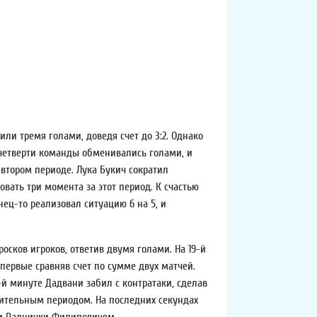
ли тремя голами, доведя счет до 3:2. Однако
 четверти команды обменивались голами, и
втором периоде. Лука Букич сократил
овать три момента за этот период. К счастью
ец-то реализовал ситуацию 6 на 5, и
осков игроков, ответив двумя голами. На 19-й
ервые сравняв счет по сумме двух матчей.
4-й минуте Дадвани забил с контратаки, сделав
ючительным периодом. На последних секундах
ем Раднички Филиповичем.