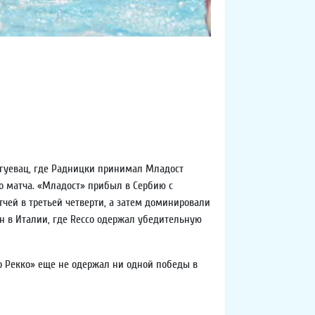
агуевац, где Радницки принимал Младост
о матча. «Младост» прибыл в Сербию с
тчей в третьей четверти, а затем доминировали
шен в Италии, где Recco одержал убедительную
ро Рекко» еще не одержал ни одной победы в