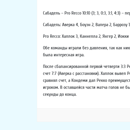
Сабадель – Pro Recco 10:10 (3; 3, 0:3, 3:1, 4:3) – 
Сабадель: Аверка 4, Боуэн 2, Валера 2, Баррозу 1,
Pro Recco: Халлок 3, Каннелла 2, Янгер 2, Иокки 
Обе команды играли без давления, так как никт
была интересная игра.
После сбалансированной первой четверти 3:3 Ре
счет 7:7 (Аверка с расстановки). Халлок вывел 
сравнял счет, а Кондеми дал Рекко преимущес
игроком. В оставшейся части матча голов не б
секунды до конца.