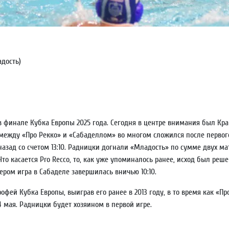
адость)
 финале Кубка Европы 2025 года. Сегодня в центре внимания был Кр
 между «Про Рекко» и «Сабаделлом» во многом сложился после первог
азад со счетом 13:10. Радницки догнали «Младость» по сумме двух ма
 Что касается Pro Recco, то, как уже упоминалось ранее, исход был ре
чером игра в Сабаделе завершилась вничью 10:10.
фей Кубка Европы, выиграв его ранее в 2013 году, в то время как «П
4 мая. Радницки будет хозяином в первой игре.