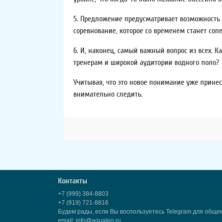
5. Предложение предусматривает возможность п
соревнование, которое со временем станет со
6. И, наконец, самый важный вопрос из всех. 
тренерам и широкой аудитории водного поло?
Учитывая, что это новое понимание уже принес
внимательно следить.
Контакты
+7 (999) 384-8803
+7 (919) 721-8816
Будем рады, если Вы воспользуетесь Telegram для обще
email: info@aqualeo.ru