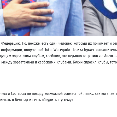
дерацию. Но, похоже, есть один человек, который их понимает и откр
но информации, полученной Total Waterpolo, Перика Букич, исполните
дущим хорватским клубам, сообщив, что недавно встретился с Алексан
 между хорватскими и сербскими клубами. Букич спросил клубы, гото
ичем и Состаром по поводу возможной совместной лиги... как вы знает
ехать в Белград и сесть обсудить эту тему»