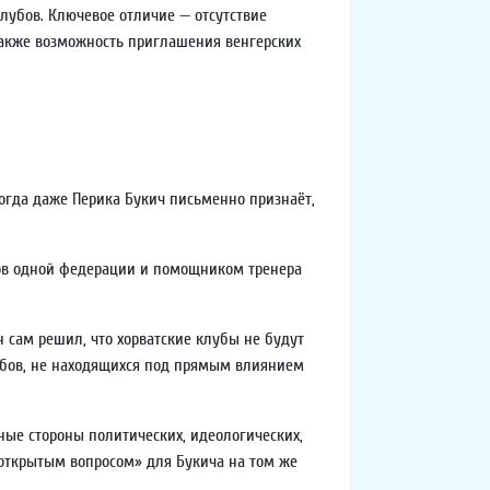
клубов. Ключевое отличие — отсутствие
 также возможность приглашения венгерских
огда даже Перика Букич письменно признаёт,
тов одной федерации и помощником тренера
н сам решил, что хорватские клубы не будут
лубов, не находящихся под прямым влиянием
зные стороны политических, идеологических,
«открытым вопросом» для Букича на том же