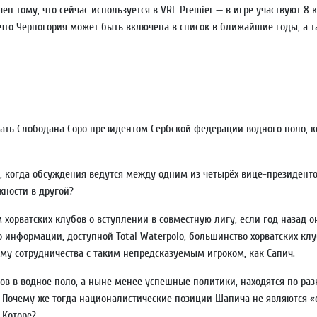
н тому, что сейчас используется в VRL Premier — в игре участвуют 8 
, что Черногория может быть включена в список в ближайшие годы, а
ть Слободана Соро президентом Сербской федерации водного поло, к
о, когда обсуждения ведутся между одним из четырёх вице-президен
ности в другой?
 хорватских клубов о вступлении в совместную лигу, если год назад о
но информации, доступной Total Waterpolo, большинство хорватских к
рму сотрудничества с таким непредсказуемым игроком, как Сапич.
ков в водное поло, а ныне менее успешные политики, находятся по ра
. Почему же тогда националистические позиции Шапича не являются 
 Которе?