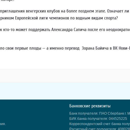
риглашения венгерских клубов на более позднем этапе. Означает ли э
перником Европейской лиги чемпионов по водным видам спорта?
Как кто-то может поддержать Александра Сапича после его неоднократ
ло свои первые плоды — а именно перевод Зорана Байича в ВК Нови-Бе
Банковские реквизиты
Банк получателя: ПАО Сбербанк г. 
БИК банка получателя: 044525225
ния.
Корреспондентский счет банка пол
Расчетный счет получателя: 4080