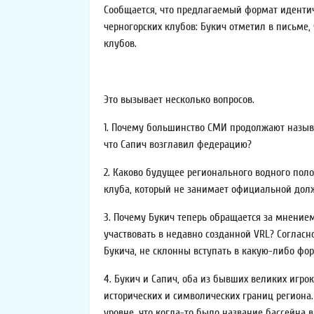
Сообщается, что предлагаемый формат идентиче
черногорских клубов: Букич отметил в письме
клубов.
Это вызывает несколько вопросов.
1. Почему большинство СМИ продолжают называ
что Сапич возглавил федерацию?
2. Каково будущее регионального водного пол
клуба, который не занимает официальной долж
3. Почему Букич теперь обращается за мнением
участвовать в недавно созданной VRL? Соглас
Букича, не склонны вступать в какую-либо фо
4. Букич и Сапич, оба из бывших великих игро
исторических и символических границ региона
уровне, что когда-то было название бассейна в