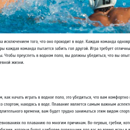
а исключением того, что оно проходит в воде. Каждая команда одновр
гры каждая команда пытается забить гол другой. Игра требует отличн
ы. Чтобы преуспеть в водном поло, вы должны убедиться, что вы опы
евной жизни.
, как начать играть в водное поло, это убедиться, что вам комфортно 
о спортом, находясь в воде. Плавание является самым важным аспекто
 длительного времени, вам будет трудно заниматься этим видом спорта.
оревнованиях по плаванию по многим причинам. Во-первых, гребки, кот
бками, которые будут наиболее полезными для вас во время игры в в