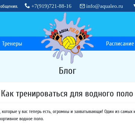
+7(919)721-88-16
info@aqualeo.ru
 общения.
Тренеры
Расписание
Блог
Как тренироваться для водного поло
, которые у вас теперь есть, огромны и захватывающи! Один из самых
портивное водное поло.