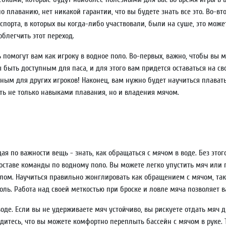
по плаванию, нет никакой гарантии, что вы будете знать все это. Во-вт
порта, в которых вы когда-либо участвовали, были на суше, это може
блегчить этот переход.
ь помогут вам как игроку в водное поло. Во-первых, важно, чтобы вы 
 быть доступным для паса, и для этого вам придется оставаться на св
пным для других игроков! Наконец, вам нужно будет научиться плават
еть не только навыками плавания, но и владения мячом.
ая по важности вещь - знать, как обращаться с мячом в воде. Без этог
оставе команды по водному поло. Вы можете легко упустить мяч или 
лом. Научиться правильно жонглировать как обращением с мячом, так
роль. Работа над своей меткостью при броске и ловле мяча позволяет 
воде. Если вы не удерживаете мяч устойчиво, вы рискуете отдать мяч д
едитесь, что вы можете комфортно переплыть бассейн с мячом в руке.