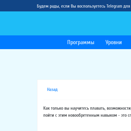
Будем рады, если Вы воспользуетесь Telegram для
Программы
Уровни
Назад
Как только вы научитесь плавать, возможности
пойти с этим новообретенным навыком - это с