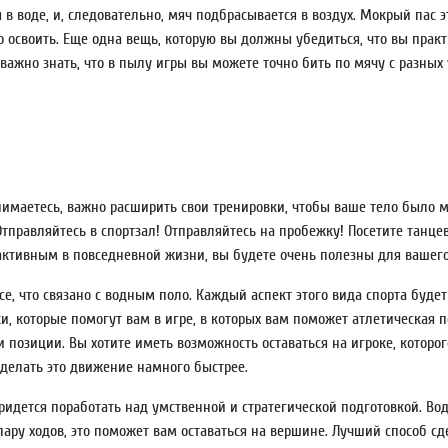
я в воде, и, следовательно, мяч подбрасывается в воздух. Мокрый пас э
о освоить. Еще одна вещь, которую вы должны убедиться, что вы практи
ажно знать, что в пылу игры вы можете точно бить по мячу с разных 
анимаетесь, важно расширить свои тренировки, чтобы ваше тело было 
Отправляйтесь в спортзал! Отправляйтесь на пробежку! Посетите танц
 активным в повседневной жизни, вы будете очень полезны для вашего 
е, что связано с водным поло. Каждый аспект этого вида спорта будет
, которые помогут вам в игре, в которых вам поможет атлетическая п
 позиции. Вы хотите иметь возможность оставаться на игроке, которо
делать это движение намного быстрее.
ридется поработать над умственной и стратегической подготовкой. Вод
ру ходов, это поможет вам оставаться на вершине. Лучший способ сде