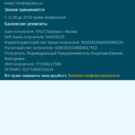
email: info@aqualeo.ru
Звонки принимаются
С 11:00 до 20:00 кроме воскресенья
Банковские реквизиты
Банк получателя: ПАО Сбербанк г. Москва
БИК банка получателя: 044525225
Корреспондентский счет банка получателя: 30101810400000000225
Расчетный счет получателя: 40802810338000017552
Получатель: Индивидуальный Предприниматель Лощилова Евгения
Викторовна
ИНН получателя: 771548217598
ОГРНИП: 315774600319133
Все права защищены
www.aqualeo.ru
Политика конфиденциальности