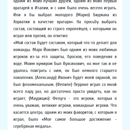
одним из моих лучших друзей, одним из моих первых
вратарей в Италии, и с ним было очень весело играть.
Или я бы выбрал молодого (Марко) Биджака из
Хорватии в качестве вратаря». На просьбу выбрать
состав, состоящий из строго европейцев, с которыми он
играл или против, он ответил:
«Мой состав будет составом, который что-то делает для
команды. Маро Йокович был одним из моих любимых
игроков из-за его защиты, бросков, его поведения в
воде. Моим кумиром был Вуясинович, но мне так и не
удалось поиграть с ним, он был немного старшего
поколения. (Александр) Ивонич будет моей охраной, он
был феноменальным. (Фелипе) Перроне играл со мной
всего пару раз, но достаточно просто увидеть, как он
играет, (Маурицио) Фелуго - это игроки, которых я
очень уважаю, великие игроки, командные игроки. Что
касается центра, одним из моих фаворитов, с которым я
играл, было «Мое самое большое достижение -
серебряная медаль».