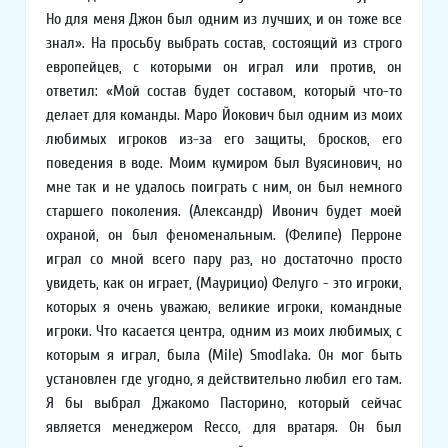
Но для меня Джон был одним из лучших, и он тоже все
знал». На просьбу выбрать состав, состоящий из строго
европейцев, с которыми он играл или против, он
ответил: «Мой состав будет составом, который что-то
делает для команды. Маро Йокович был одним из моих
любимых игроков из-за его защиты, бросков, его
поведения в воде. Моим кумиром был Вуясинович, но
мне так и не удалось поиграть с ним, он был немного
старшего поколения. (Александр) Ивонич будет моей
охраной, он был феноменальным. (Фелипе) Перроне
играл со мной всего пару раз, но достаточно просто
увидеть, как он играет, (Маурицио) Фелуго - это игроки,
которых я очень уважаю, великие игроки, командные
игроки. Что касается центра, одним из моих любимых, с
которым я играл, была (Mile) Smodlaka. Он мог быть
установлен где угодно, я действительно любил его там.
Я бы выбрал Джакомо Пасторино, который сейчас
является менеджером Recco, для вратаря. Он был