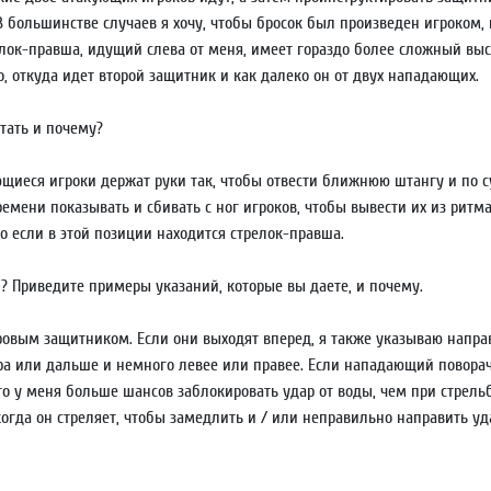
В большинстве случаев я хочу, чтобы бросок был произведен игроком,
релок-правша, идущий слева от меня, имеет гораздо более сложный выс
, откуда идет второй защитник и как далеко он от двух нападающих.
тать и почему?
ющиеся игроки держат руки так, чтобы отвести ближнюю штангу и по с
мени показывать и сбивать с ног игроков, чтобы вывести их из ритма
о если в этой позиции находится стрелок-правша.
? Приведите примеры указаний, которые вы даете, и почему.
ровым защитником. Если они выходят вперед, я также указываю направ
ра или дальше и немного левее или правее. Если нападающий поворач
то у меня больше шансов заблокировать удар от воды, чем при стрельб
когда он стреляет, чтобы замедлить и / или неправильно направить уд