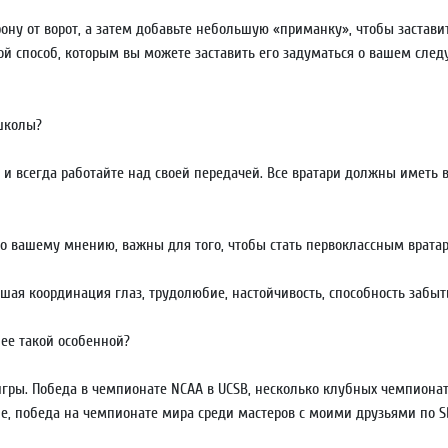
рону от ворот, а затем добавьте небольшую «приманку», чтобы заставит
бой способ, которым вы можете заставить его задуматься о вашем сл
 школы?
и всегда работайте над своей передачей. Все вратари должны иметь в
 по вашему мнению, важны для того, чтобы стать первоклассным врата
шая координация глаз, трудолюбие, настойчивость, способность забыт
ее такой особенной?
гры. Победа в чемпионате NCAA в UCSB, несколько клубных чемпионат
е, победа на чемпионате мира среди мастеров с моими друзьями по SB