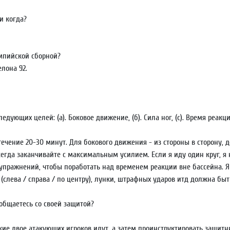
и когда?
мпийской сборной?
елона 92.
дующих целей: (а). Боковое движение, (б). Сила ног, (c). Время реакц
ечение 20-30 минут. Для бокового движения - из стороны в сторону, д
 Всегда заканчивайте с максимальным усилием. Если я иду один круг, 
о упражнений, чтобы поработать над временем реакции вне бассейна. 
слева / справа / по центру), лунки, штрафных ударов итд должна бы
 общаетесь со своей защитой?
ие двое атакующих игроков идут, а затем проинструктировать защитник