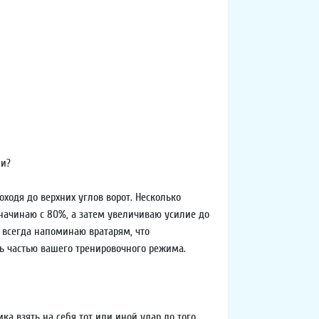
ии?
оходя до верхних углов ворот. Несколько
я начинаю с 80%, а затем увеличиваю усилие до
Я всегда напоминаю вратарям, что
ть частью вашего тренировочного режима.
а взять на себя тот или иной удар до того,