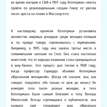
во время поездки в США в 1907 году Келлерман смогла
пройти по революционным следам Гохер: ее увезли
после ареста на пляже в Массачусетсе.
К настоящему времени Келлерман установила
множество мировых рекордов среди женщин-пловцов
и, по правде говоря, соревновалась с мужчинами.
Например, в 1905 году она заняла третье место в
семимильном заплыве по Сене. Она стала настолько
известной, что ее карьера плавания стала превращаться
в шоу-бизнес. Этот процесс дал толчок в 1908 году,
когда профессор Гарварда объявил Келлерман
«Идеальной женщиной». (Когда ей сказали, она, как
говорят, пошутила: «Но только от шеи до низа».) Он
измерил тела тысяч разных женщин, и тело
Келлермана было самым близким к телу Венеры
Милосской. Всегда стремящаяся к публичности, она
назвала свое следующее шоу «Идеально