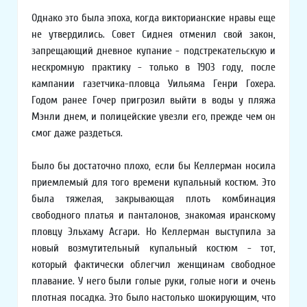
Однако это была эпоха, когда викторианские нравы еще
не утвердились. Совет Сиднея отменил свой закон,
запрещающий дневное купание - подстрекательскую и
нескромную практику - только в 1903 году, после
кампании газетчика-пловца Уильяма Генри Гохера.
Годом ранее Гочер пригрозил выйти в воды у пляжа
Мэнли днем, и полицейские увезли его, прежде чем он
смог даже раздеться.
Было бы достаточно плохо, если бы Келлерман носила
приемлемый для того времени купальный костюм. Это
была тяжелая, закрывающая плоть комбинация
свободного платья и панталонов, знакомая иранскому
пловцу Эльхаму Асгари. Но Келлерман выступила за
новый возмутительный купальный костюм - тот,
который фактически облегчил женщинам свободное
плавание. У него были голые руки, голые ноги и очень
плотная посадка. Это было настолько шокирующим, что