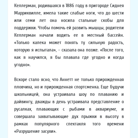
Келлерман, родившаяся в 1886 году в пригороде Сиднея
Марриквилле, имела такие слабые ноги, что до шести
или семи лет она носила стальные скобы для
поддержки. Чтобы помочь ей развить мышцы, родители
Келлерман начали водить ее в местный бассейн.
«Только калека может понять ту сильную радость,
которую я испытала», - сказала она позже. «После того,
как я научился, я бы плавала где угодно и когда
угодно».
Вскоре стало ясно, что Аннетт не только прирожденная
пловчиха, но и прирожденная спортсменка. Еще будучи
школьницей, она устраивала шоу по плаванию и
дайвингу, дважды в день устраивала представление о
русалках, плавающих с рыбами в аквариуме, и
совершала захватывающие дух прыжки в высоту в
рамках популярного спектакля того времени
«Разрушение засухи».