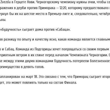
a Zvezda в Герцеге Нови. Черногорскому чемпиону нужны очки, чтобы со
оражения в дерби против Приморака — 12:20, которому предшествовало
рнул бы их на шестое место в Премьер-лиге и, следовательно, четвёр
ьны.
 «Будучность» сыграет дома против «Сабаца».
ая разницу по опыту и качеству ясно, какая команда является главны
ю и Сабац. Команда из Подгорицы хочет попрощаться со своим первым 
риятным ветром в их спине перед началом Чемпионата Черногории. О
е между этими двумя командами Будучность потерпели болезненное вы
реимущество в девять голов.
анирован на март 18. Это связано с тем, что Приморац сыграет втор
дет, это может повлиять только на состав Финала.