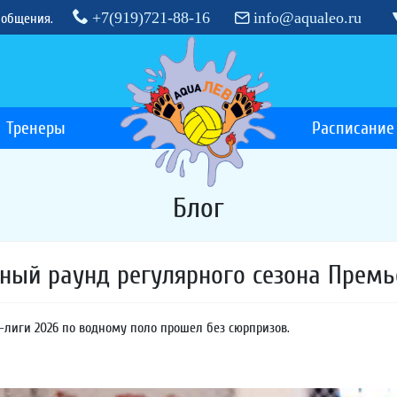
+7(919)721-88-16
info@aqualeo.ru
 общения.
Тренеры
Расписание
Блог
ный раунд регулярного сезона Премь
лиги 2026 по водному поло прошел без сюрпризов.