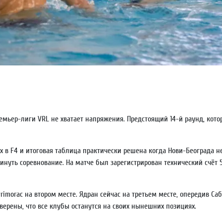
емьер-лиги VRL не хватает напряжения. Предстоящий 14-й раунд, кото
в F4 и итоговая таблица практически решена когда Нови-Београда не
нуть соревнование. На матче был зарегистрирован технический счёт 5
rimorac на втором месте. Ядран сейчас на третьем месте, опередив Са
верены, что все клубы останутся на своих нынешних позициях.