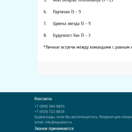
6.
Партизан 13 – 9
7.
Црвена звезда 13 – 9
8.
Будучност Уан 13 – 3
*Личные встречи между командами с равным колич
Контакты
+7 (999) 384-8803
+7 (919) 721-8816
Будем рады, если Вы воспользуетесь Telegram для обще
email: info@aqualeo.ru
Звонки принимаются