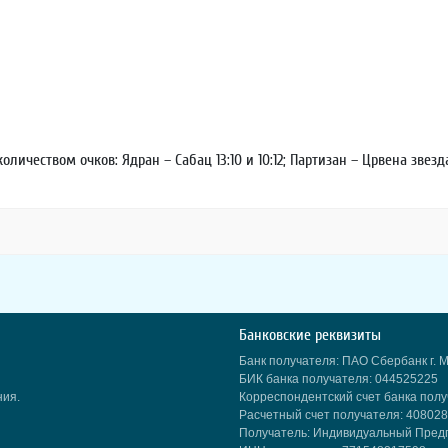
еством очков: Ядран – Сабац 13:10 и 10:12; Партизан – Црвена звезда 1
Банковские реквизиты
Банк получателя: ПАО Сбербанк г. 
БИК банка получателя: 044525225
ния.
Корреспондентский счет банка пол
Расчетный счет получателя: 4080
Получатель: Индивидуальный Пред