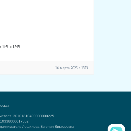
2:9 и 17:19.
14 марта 2026 г. 16:13
Москва
учателя: 30101810400000000225
2810338000017552
приниматель Лощилова Евгения Викторовна