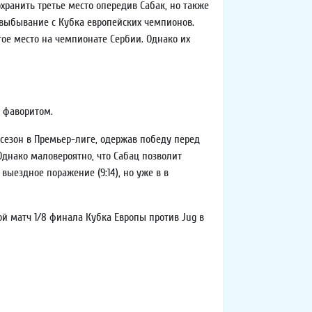
хранить третье место опередив Сабак, но также
 выбывание с Кубка европейских чемпионов.
тое место на чемпионате Сербии. Однако их
м фаворитом.
сезон в Премьер-лиге, одержав победу перед
днако маловероятно, что Сабац позволит
ездное поражение (9:14), но уже в в
ой матч 1/8 финала Кубка Европы против Jug в