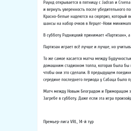
Раунд открывается в пятницу с Jadran и Crven
и вернуть уверенность после убедительного п
Красно-белые надеются на сюрприз, который ве
шансы на набор очков в Херцег-Нови минимал
В субботу Радницкий принимает «Партизан», а
Партизан играет всё лучше и лучше, но учитыв
То же самое касается матча между Будучность
домашним стадионом толпа, которая была бы п
чтобы они это сделали. В предыдущем поединк
середине последнего периода у Сабаца было п
Матч между Новым Београдом и Приморацом запл
Загребе в субботу. Даже если эта игра произой
Премьер-лига VRL, 14-й тур