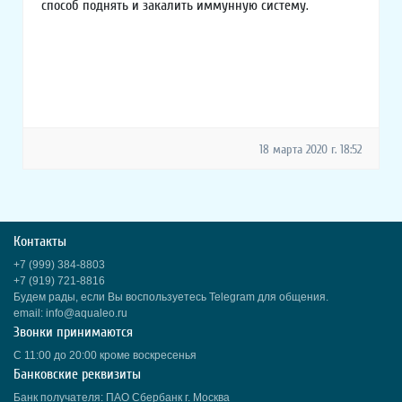
способ поднять и закалить иммунную систему.
18 марта 2020 г. 18:52
Контакты
+7 (999) 384-8803
+7 (919) 721-8816
Будем рады, если Вы воспользуетесь Telegram для общения.
email: info@aqualeo.ru
Звонки принимаются
С 11:00 до 20:00 кроме воскресенья
Банковские реквизиты
Банк получателя: ПАО Сбербанк г. Москва