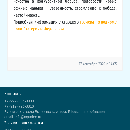
качества в конкурентной борьбе, приобрести новые
важные навыки – уверенность, стремление к победе,
настойчивость.
Подробная информация у старшего
тренера по водному
поло Екатерины Федоровой
.
17 сентября 2020 г. 14:05
Контакты
+7 (999) 384-8803
+7 (919) 721-8816
Будем рады, если Вы воспользуетесь Telegram для общения.
email: info@aqualeo.ru
Звонки принимаются