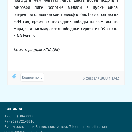
подряд в Чемпионатах Мира, шесть побед подряд в
Мировой лиге, золотые медали в Кубке мира,
очередной олимпийский триумф в Рио. По состоянию на
2019 год, время их последней победы на чемпионате
мира, они наслаждаются победной серией из 53 игр на
FINA Events.
По материалам FINA.ORG
Водное поло
5 февраля 2020 г. 19:42
Контакты
+7 (999) 384-8803
+7 (919) 721-8816
Будем рады, если Вы воспользуетесь Telegram для общения.