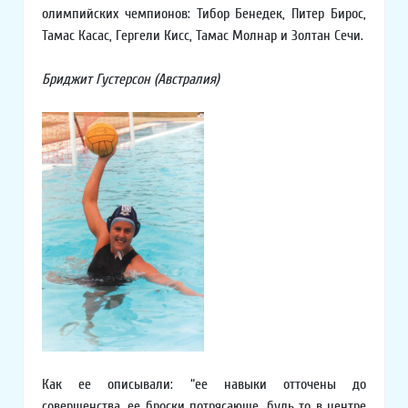
олимпийских чемпионов: Тибор Бенедек, Питер Бирос,
Тамас Касас, Гергели Кисс, Тамас Молнар и Золтан Сечи.
Бриджит Густерсон (Австралия)
Как ее описывали: “ее навыки отточены до
совершенства, ее броски потрясающе, будь то в центре