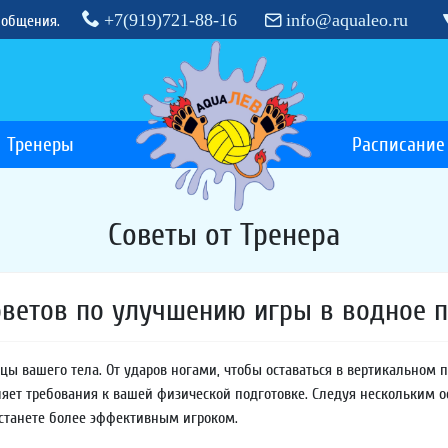
+7(919)721-88-16
info@aqualeo.ru
 общения.
Тренеры
Расписание
Советы от Тренера
оветов по улучшению игры в водное 
ы вашего тела. От ударов ногами, чтобы оставаться в вертикальном 
вляет требования к вашей физической подготовке. Следуя нескольким
 станете более эффективным игроком.